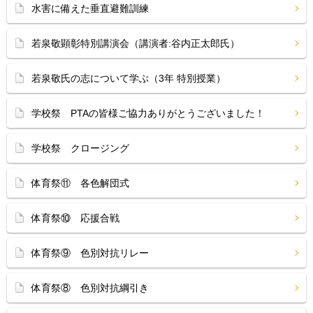
水害に備えた垂直避難訓練
若泉敬顕彰特別講演会（講演者:谷内正太郎氏）
若泉敬氏の志について学ぶ（3年 特別授業）
学校祭 PTAの皆様ご協力ありがとうございました！
学校祭 クロージング
体育祭⑪ 各色解団式
体育祭⑩ 応援合戦
体育祭⑨ 色別対抗リレー
体育祭⑧ 色別対抗綱引き