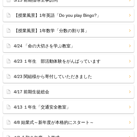
5/13 前期指導主事訪問
【授業風景】1年英語「Do you play Bingo?」
【授業風景】1年数学「分数の割り算」
4/24 「命の大切さを学ぶ教室」
4/23 １年生 部活動体験をがんばっています
4/23 関組様から寄付していただきました
4/17 前期生徒総会
4/13 １年生「交通安全教室」
4/8 始業式～新年度が本格的にスタート～