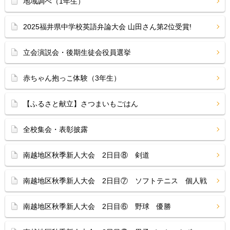
地域調べ（1年生）
2025福井県中学校英語弁論大会 山田さん第2位受賞!
立会演説会・後期生徒会役員選挙
赤ちゃん抱っこ体験（3年生）
【ふるさと献立】さつまいもごはん
全校集会・表彰披露
南越地区秋季新人大会 2日目⑧ 剣道
南越地区秋季新人大会 2日目⑦ ソフトテニス 個人戦
南越地区秋季新人大会 2日目⑥ 野球 優勝