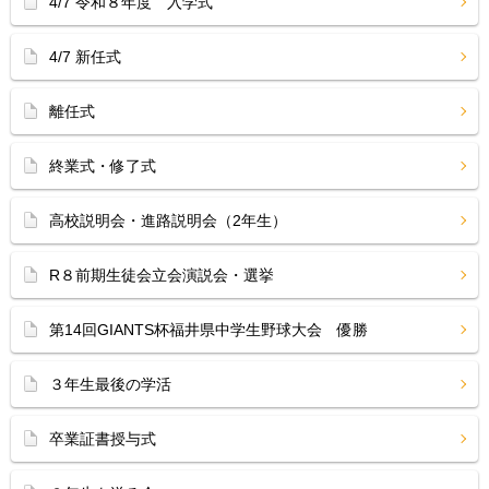
4/7 令和８年度 入学式
4/7 新任式
離任式
終業式・修了式
高校説明会・進路説明会（2年生）
R８前期生徒会立会演説会・選挙
第14回GIANTS杯福井県中学生野球大会 優勝
３年生最後の学活
卒業証書授与式