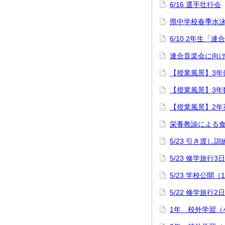
6/16 選手壮行会
県中学校春季水
6/10 2年生「
連合音楽会に向け
【授業風景】3年
【授業風景】3年
【授業風景】2年
栄養教諭による
5/23 引き渡し訓
5/23 修学旅行3
5/23 学校公開（
5/22 修学旅行2
1年 校外学習（