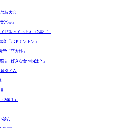
泳競技大会
連合音楽会」
て頑張っています（2年生）
体育「バドミントン」
数学「平方根」
英語「好きな食べ物は？」
食育タイム
練
日目
1・2年生）
日目
小浜市）