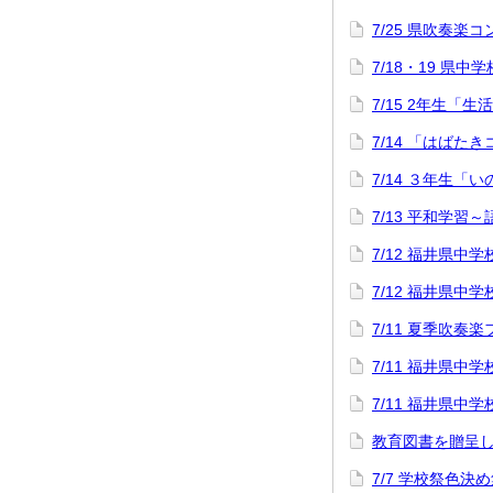
7/25 県吹奏楽
7/18・19 県中
7/15 2年生「
7/14 「はばた
7/14 ３年生「
7/13 平和学習
7/12 福井県
7/12 福井県
7/11 夏季吹奏
7/11 福井県
7/11 福井県
教育図書を贈呈
7/7 学校祭色決