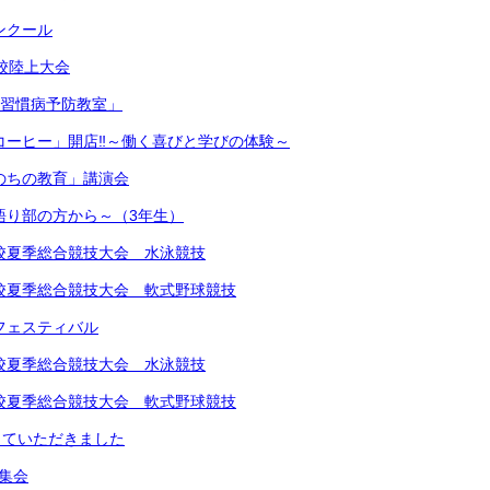
コンクール
学校陸上大会
生活習慣病予防教室」
きコーヒー」開店‼︎～働く喜びと学びの体験～
いのちの教育」講演会
～語り部の方から～（3年生）
中学校夏季総合競技大会 水泳競技
中学校夏季総合競技大会 軟式野球競技
楽フェスティバル
中学校夏季総合競技大会 水泳競技
中学校夏季総合競技大会 軟式野球競技
していただきました
め集会