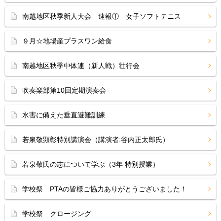
南越地区秋季新人大会 速報① 女子ソフトテニス
９月☆地場産プラスワン給食
南越地区秋季中体連（新人戦）壮行会
吹奏楽部第10回定期演奏会
水害に備えた垂直避難訓練
若泉敬顕彰特別講演会（講演者:谷内正太郎氏）
若泉敬氏の志について学ぶ（3年 特別授業）
学校祭 PTAの皆様ご協力ありがとうございました！
学校祭 クロージング