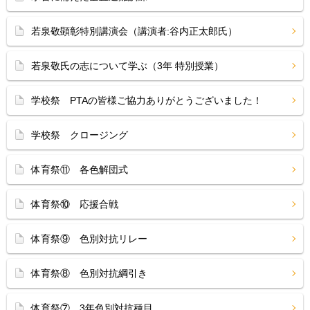
若泉敬顕彰特別講演会（講演者:谷内正太郎氏）
若泉敬氏の志について学ぶ（3年 特別授業）
学校祭 PTAの皆様ご協力ありがとうございました！
学校祭 クロージング
体育祭⑪ 各色解団式
体育祭⑩ 応援合戦
体育祭⑨ 色別対抗リレー
体育祭⑧ 色別対抗綱引き
体育祭⑦ 3年色別対抗種目