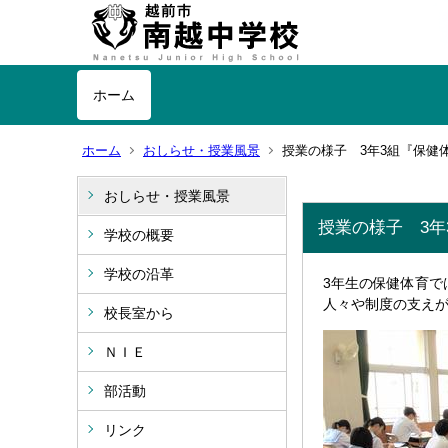
ホーム
ホーム
おしらせ・授業風景
授業の様子 3年3組『保健
おしらせ・授業風景
授業の様子 3年
学校の概要
学校の沿革
3年生の保健体育
人々や制度の支え
校長室から
ＮＩＥ
部活動
リンク