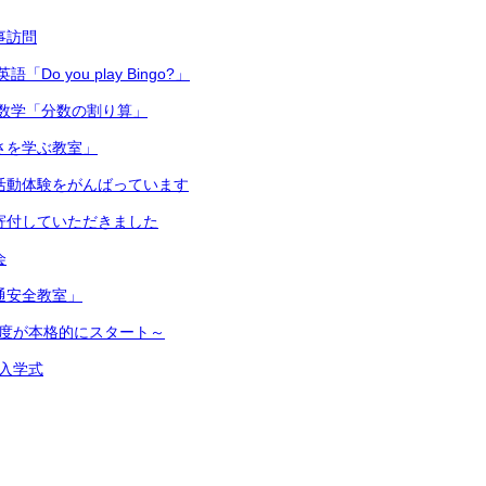
主事訪問
Do you play Bingo?」
数学「分数の割り算」
切さを学ぶ教室」
 部活動体験をがんばっています
ら寄付していただきました
会
交通安全教室」
新年度が本格的にスタート～
 入学式