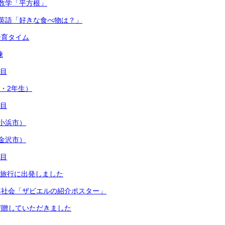
数学「平方根」
英語「好きな食べ物は？」
食育タイム
練
日目
1・2年生）
日目
小浜市）
金沢市）
日目
修学旅行に出発しました
年社会「ザビエルの紹介ポスター」
寄贈していただきました