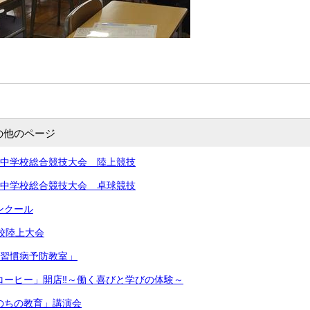
の他のページ
北信越中学校総合競技大会 陸上競技
北信越中学校総合競技大会 卓球競技
コンクール
学校陸上大会
生活習慣病予防教室」
きコーヒー」開店‼︎～働く喜びと学びの体験～
いのちの教育」講演会