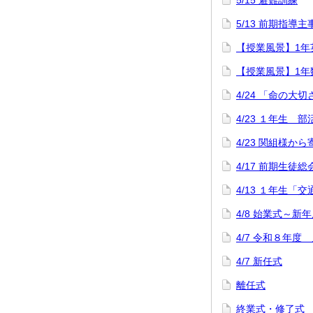
5/15 避難訓練
5/13 前期指導
【授業風景】1年英語「
【授業風景】1年
4/24 「命の大
4/23 １年生
4/23 関組様か
4/17 前期生徒総
4/13 １年生「
4/8 始業式～
4/7 令和８年度
4/7 新任式
離任式
終業式・修了式