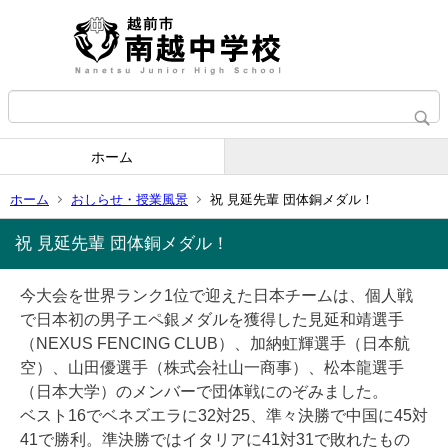
ホーム
ホーム
おしらせ・授業風景
祝 見延先輩 団体銅メダル！
祝 見延先輩 団体銅メダル！
今大会を世界ランク1位で迎えた日本チームは、個人戦
で日本初の男子エペ銀メダルを獲得した見延和靖選手
（NEXUS FENCING CLUB）、加納虹輝選手（日本航
空）、山田優選手（株式会社山一商事）、松本龍選手
（日本大学）のメンバーで団体戦にのぞみました。
ベスト16でベネズエラに32対25、準々決勝で中国に45対
41で勝利。準決勝ではイタリアに41対31で敗れたもの