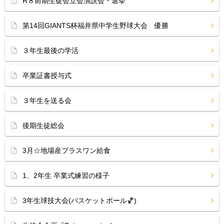
R８前期生徒会立会演説会・選挙
第14回GIANTS杯福井県中学生野球大会 優勝
３年生最後の学活
卒業証書授与式
３年生を送る会
後期生徒総会
3月☆地場産プラスワン給食
1、2年生 卒業式練習の様子
3年生球技大会(バスケットボール🏀)