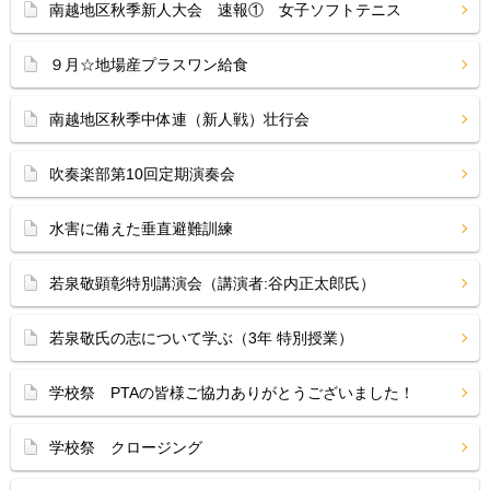
南越地区秋季新人大会 速報① 女子ソフトテニス
９月☆地場産プラスワン給食
南越地区秋季中体連（新人戦）壮行会
吹奏楽部第10回定期演奏会
水害に備えた垂直避難訓練
若泉敬顕彰特別講演会（講演者:谷内正太郎氏）
若泉敬氏の志について学ぶ（3年 特別授業）
学校祭 PTAの皆様ご協力ありがとうございました！
学校祭 クロージング