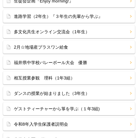
生徒会企画『Enjoy morning!』
進路学習（2年生）『３年生の先輩から学ぶ』
多文化共生オンライン交流会（1年生）
2月☆地場産プラスワン給食
福井県中学校バレーボール大会 優勝
相互授業参観 理科（1年3組）
ダンスの授業が始まりました（3年生）
ゲストティーチャーから箏を学ぶ（１年3組)
令和8年入学生保護者説明会