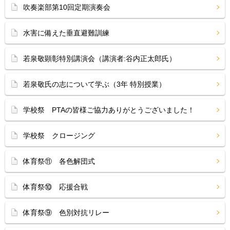
吹奏楽部第10回定期演奏会
水害に備えた垂直避難訓練
若泉敬顕彰特別講演会（講演者:谷内正太郎氏）
若泉敬氏の志について学ぶ（3年 特別授業）
学校祭 PTAの皆様ご協力ありがとうございました！
学校祭 クロージング
体育祭⑪ 各色解団式
体育祭⑩ 応援合戦
体育祭⑨ 色別対抗リレー