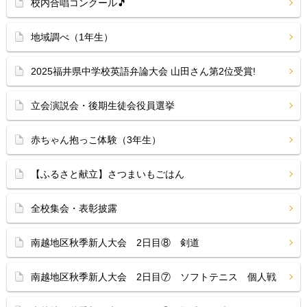
校内合唱コンクール🎵
地域調べ（1年生）
2025福井県中学校英語弁論大会 山田さん第2位受賞!
立会演説会・後期生徒会役員選挙
赤ちゃん抱っこ体験（3年生）
【ふるさと献立】さつまいもごはん
全校集会・表彰披露
南越地区秋季新人大会 2日目⑧ 剣道
南越地区秋季新人大会 2日目⑦ ソフトテニス 個人戦