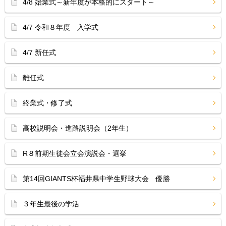
4/8 始業式～新年度が本格的にスタート～
4/7 令和８年度 入学式
4/7 新任式
離任式
終業式・修了式
高校説明会・進路説明会（2年生）
R８前期生徒会立会演説会・選挙
第14回GIANTS杯福井県中学生野球大会 優勝
３年生最後の学活