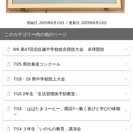
登録日:
2025年6月13日
/
更新日:
2025年6月13日
このカテゴリー内の他のページ
8/6 第47回北信越中学校総合競技大会 卓球競技
7/25 県吹奏楽コンクール
7/18・19 県中学校陸上大会
7/15 2年生「生活習慣病予防教室」
7/14 「はばたきコーヒー」開店‼︎～働く喜びと学びの体験
～
7/14 ３年生「いのちの教育」講演会