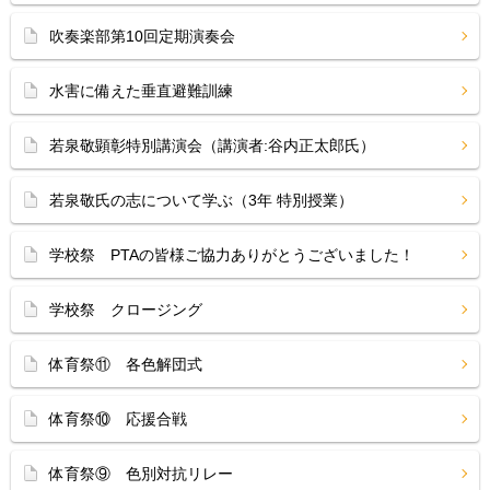
吹奏楽部第10回定期演奏会
水害に備えた垂直避難訓練
若泉敬顕彰特別講演会（講演者:谷内正太郎氏）
若泉敬氏の志について学ぶ（3年 特別授業）
学校祭 PTAの皆様ご協力ありがとうございました！
学校祭 クロージング
体育祭⑪ 各色解団式
体育祭⑩ 応援合戦
体育祭⑨ 色別対抗リレー