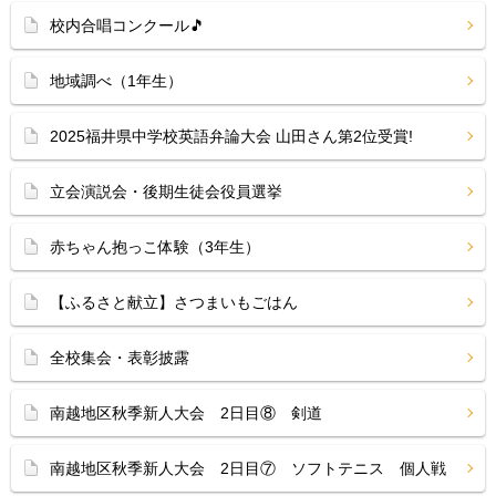
校内合唱コンクール🎵
地域調べ（1年生）
2025福井県中学校英語弁論大会 山田さん第2位受賞!
立会演説会・後期生徒会役員選挙
赤ちゃん抱っこ体験（3年生）
【ふるさと献立】さつまいもごはん
全校集会・表彰披露
南越地区秋季新人大会 2日目⑧ 剣道
南越地区秋季新人大会 2日目⑦ ソフトテニス 個人戦