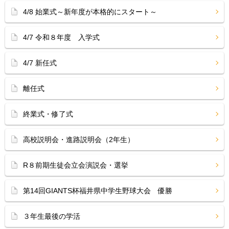
4/8 始業式～新年度が本格的にスタート～
4/7 令和８年度 入学式
4/7 新任式
離任式
終業式・修了式
高校説明会・進路説明会（2年生）
R８前期生徒会立会演説会・選挙
第14回GIANTS杯福井県中学生野球大会 優勝
３年生最後の学活