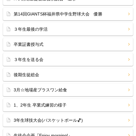
第14回GIANTS杯福井県中学生野球大会 優勝
３年生最後の学活
卒業証書授与式
３年生を送る会
後期生徒総会
3月☆地場産プラスワン給食
1、2年生 卒業式練習の様子
3年生球技大会(バスケットボール🏀)
生徒会企画『Enjoy morning!』