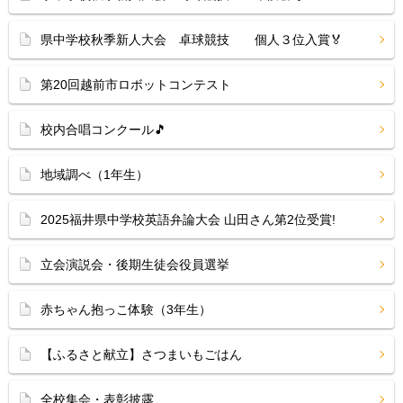
県中学校秋季新人大会 卓球競技 個人３位入賞🏅
第20回越前市ロボットコンテスト
校内合唱コンクール🎵
地域調べ（1年生）
2025福井県中学校英語弁論大会 山田さん第2位受賞!
立会演説会・後期生徒会役員選挙
赤ちゃん抱っこ体験（3年生）
【ふるさと献立】さつまいもごはん
全校集会・表彰披露