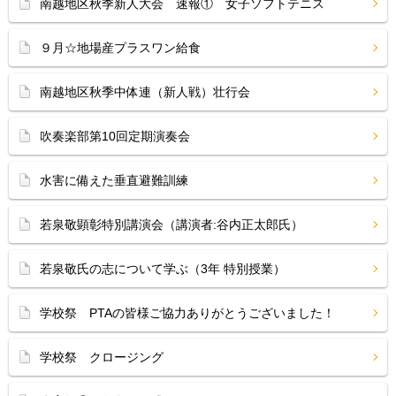
南越地区秋季新人大会 速報① 女子ソフトテニス
９月☆地場産プラスワン給食
南越地区秋季中体連（新人戦）壮行会
吹奏楽部第10回定期演奏会
水害に備えた垂直避難訓練
若泉敬顕彰特別講演会（講演者:谷内正太郎氏）
若泉敬氏の志について学ぶ（3年 特別授業）
学校祭 PTAの皆様ご協力ありがとうございました！
学校祭 クロージング