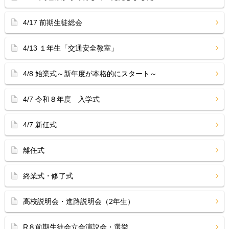
4/17 前期生徒総会
4/13 １年生「交通安全教室」
4/8 始業式～新年度が本格的にスタート～
4/7 令和８年度 入学式
4/7 新任式
離任式
終業式・修了式
高校説明会・進路説明会（2年生）
R８前期生徒会立会演説会・選挙