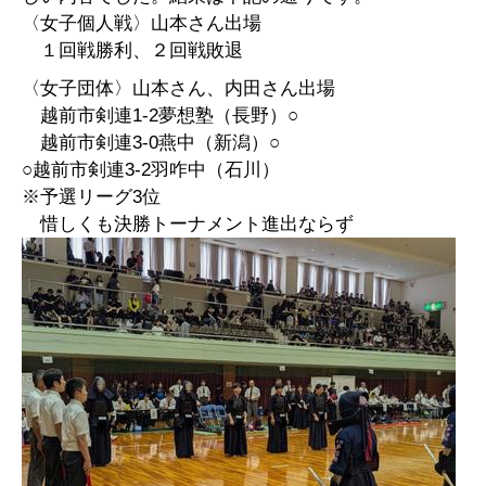
〈女子個人戦〉山本さん出場
１回戦勝利、
２回戦敗退
〈女子団体〉山本さん、内田さん出場
越前市剣連1-2夢想塾（長野）○
越前市剣連3-0燕中（新潟）○
○越前市剣連3-2羽咋中（石川）
※予選リーグ3位
惜しくも決勝トーナメント進出ならず