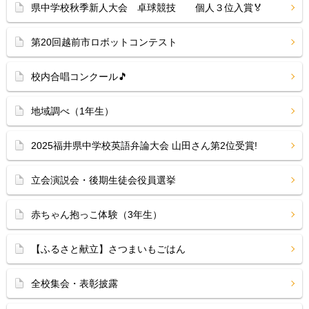
県中学校秋季新人大会 卓球競技 個人３位入賞🏅
第20回越前市ロボットコンテスト
校内合唱コンクール🎵
地域調べ（1年生）
2025福井県中学校英語弁論大会 山田さん第2位受賞!
立会演説会・後期生徒会役員選挙
赤ちゃん抱っこ体験（3年生）
【ふるさと献立】さつまいもごはん
全校集会・表彰披露