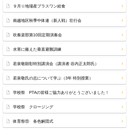
９月☆地場産プラスワン給食
南越地区秋季中体連（新人戦）壮行会
吹奏楽部第10回定期演奏会
水害に備えた垂直避難訓練
若泉敬顕彰特別講演会（講演者:谷内正太郎氏）
若泉敬氏の志について学ぶ（3年 特別授業）
学校祭 PTAの皆様ご協力ありがとうございました！
学校祭 クロージング
体育祭⑪ 各色解団式