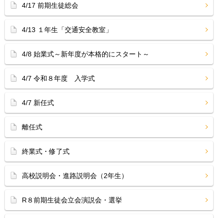
4/17 前期生徒総会
4/13 １年生「交通安全教室」
4/8 始業式～新年度が本格的にスタート～
4/7 令和８年度 入学式
4/7 新任式
離任式
終業式・修了式
高校説明会・進路説明会（2年生）
R８前期生徒会立会演説会・選挙