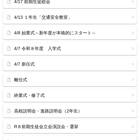
4/17 前期生徒総会
4/13 １年生「交通安全教室」
4/8 始業式～新年度が本格的にスタート～
4/7 令和８年度 入学式
4/7 新任式
離任式
終業式・修了式
高校説明会・進路説明会（2年生）
R８前期生徒会立会演説会・選挙