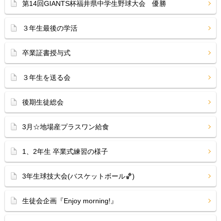
第14回GIANTS杯福井県中学生野球大会 優勝
３年生最後の学活
卒業証書授与式
３年生を送る会
後期生徒総会
3月☆地場産プラスワン給食
1、2年生 卒業式練習の様子
3年生球技大会(バスケットボール🏀)
生徒会企画『Enjoy morning!』