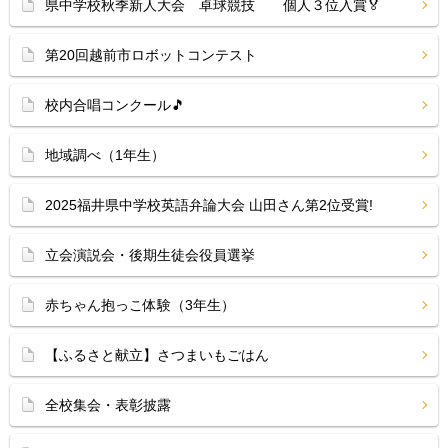
県中学校秋季新人大会 卓球競技 個人３位入賞🏅
第20回越前市ロボットコンテスト
校内合唱コンクール🎵
地域調べ（1年生）
2025福井県中学校英語弁論大会 山田さん第2位受賞!
立会演説会・後期生徒会役員選挙
赤ちゃん抱っこ体験（3年生）
【ふるさと献立】さつまいもごはん
全校集会・表彰披露