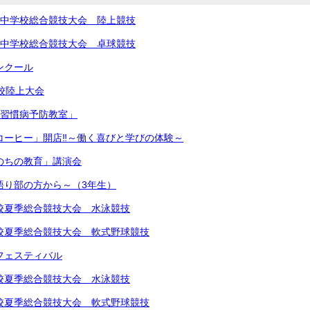
北信越中学校総合競技大会 陸上競技
北信越中学校総合競技大会 卓球競技
コンクール
学校陸上大会
生活習慣病予防教室」
きコーヒー」開店‼︎～働く喜びと学びの体験～
いのちの教育」講演会
～語り部の方から～（3年生）
中学校夏季総合競技大会 水泳競技
中学校夏季総合競技大会 軟式野球競技
楽フェスティバル
中学校夏季総合競技大会 水泳競技
中学校夏季総合競技大会 軟式野球競技