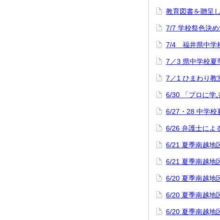
教育図書を贈呈
7/7 学校祭色決
7/4 福井県中
7／3 県中学校
7／1 ひまわり教
6/30 「プロに
6/27・28 中
6/26 弁護士
6/21 夏季南
6/21 夏季南
6/20 夏季南
6/20 夏季南
6/20 夏季南