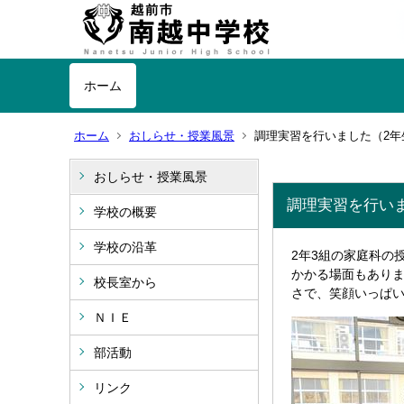
ホーム
ホーム
おしらせ・授業風景
調理実習を行いました（2年
おしらせ・授業風景
調理実習を行い
学校の概要
学校の沿革
2年3組の家庭科の
かかる場面もあり
校長室から
さで、笑顔いっぱ
ＮＩＥ
部活動
リンク