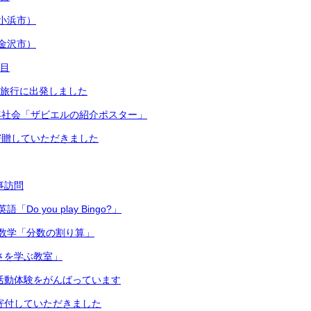
小浜市）
金沢市）
日目
修学旅行に出発しました
年社会「ザビエルの紹介ポスター」
寄贈していただきました
主事訪問
Do you play Bingo?」
数学「分数の割り算」
切さを学ぶ教室」
 部活動体験をがんばっています
ら寄付していただきました