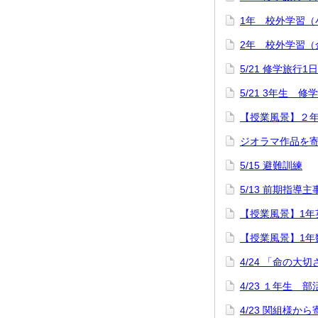
1年 校外学習（
2年 校外学習（
5/21 修学旅行1
5/21 3年生 
【授業風景】２
ジオラマ作品を
5/15 避難訓練
5/13 前期指導
【授業風景】1年英語「
【授業風景】1年
4/24 「命の大
4/23 １年生
4/23 関組様か