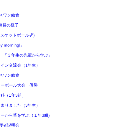
スワン給食
式練習の様子
スケットボール🏀)
 morning!』
）『３年生の先輩から学ぶ』
イン交流会（1年生）
スワン給食
レーボール大会 優勝
科（1年3組）
まりました（3年生）
ーから箏を学ぶ（１年3組)
護者説明会