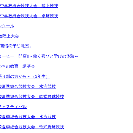
北信越中学校総合競技大会 陸上競技
北信越中学校総合競技大会 卓球競技
コンクール
学校陸上大会
生活習慣病予防教室」
きコーヒー」開店‼︎～働く喜びと学びの体験～
いのちの教育」講演会
～語り部の方から～（3年生）
中学校夏季総合競技大会 水泳競技
中学校夏季総合競技大会 軟式野球競技
楽フェスティバル
中学校夏季総合競技大会 水泳競技
中学校夏季総合競技大会 軟式野球競技