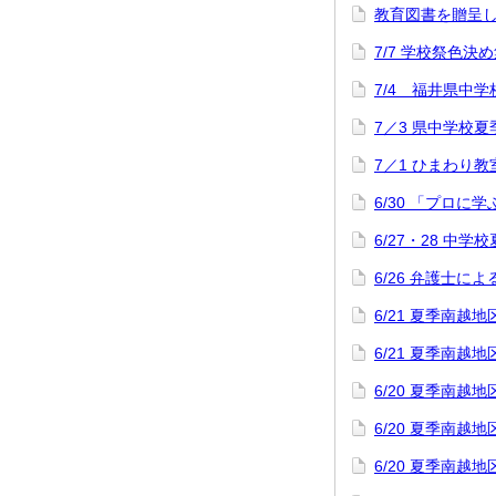
教育図書を贈呈
7/7 学校祭色決
7/4 福井県中
7／3 県中学校
7／1 ひまわり教
6/30 「プロに
6/27・28 中
6/26 弁護士
6/21 夏季南
6/21 夏季南
6/20 夏季南
6/20 夏季南
6/20 夏季南