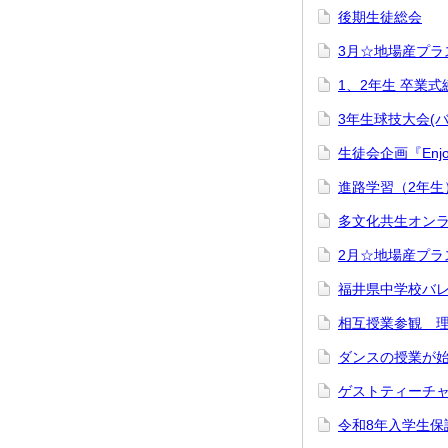
後期生徒総会
3月☆地場産プラ
1、2年生 卒業
3年生球技大会(バ
生徒会企画『Enjoy
進路学習（2年生
多文化共生オンラ
2月☆地場産プラ
福井県中学校バ
相互授業参観 理
ダンスの授業が始
ゲストティーチャ
令和8年入学生保