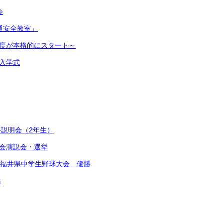
会
交通安全教室」
新年度が本格的にスタート～
 入学式
説明会（2年生）
会演説会・選挙
S杯福井県中学生野球大会 優勝
活