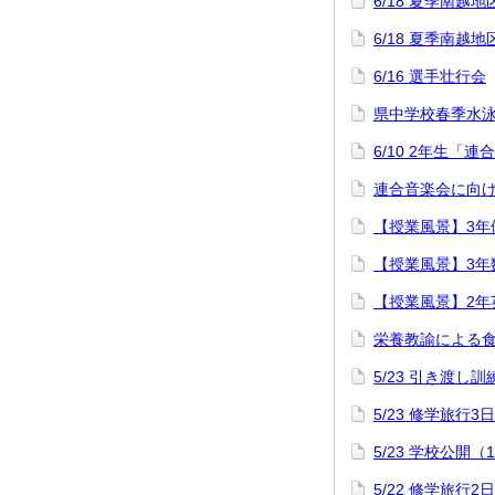
6/18 夏季南
6/18 夏季南
6/16 選手壮行会
県中学校春季水
6/10 2年生「
連合音楽会に向け
【授業風景】3年
【授業風景】3年
【授業風景】2年
栄養教諭による
5/23 引き渡し訓
5/23 修学旅行3
5/23 学校公開（
5/22 修学旅行2