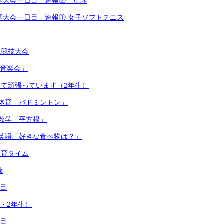
越地区大会一日目 速報② 卓球
越地区大会一日目 速報① 女子ソフトテニス
泳競技大会
連合音楽会」
て頑張っています（2年生）
体育「バドミントン」
数学「平方根」
英語「好きな食べ物は？」
食育タイム
練
日目
1・2年生）
日目