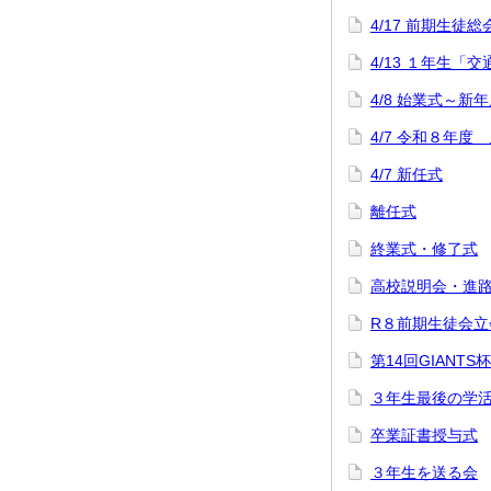
4/17 前期生徒総
4/13 １年生「
4/8 始業式～
4/7 令和８年度
4/7 新任式
離任式
終業式・修了式
高校説明会・進路
R８前期生徒会立
第14回GIANT
３年生最後の学
卒業証書授与式
３年生を送る会