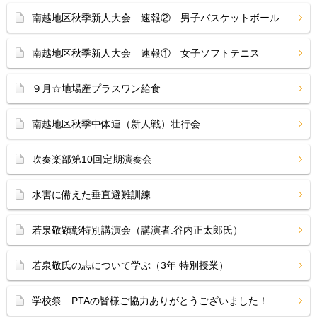
南越地区秋季新人大会 速報② 男子バスケットボール
南越地区秋季新人大会 速報① 女子ソフトテニス
９月☆地場産プラスワン給食
南越地区秋季中体連（新人戦）壮行会
吹奏楽部第10回定期演奏会
水害に備えた垂直避難訓練
若泉敬顕彰特別講演会（講演者:谷内正太郎氏）
若泉敬氏の志について学ぶ（3年 特別授業）
学校祭 PTAの皆様ご協力ありがとうございました！