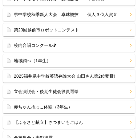
県中学校秋季新人大会 卓球競技 個人３位入賞🏅
第20回越前市ロボットコンテスト
校内合唱コンクール🎵
地域調べ（1年生）
2025福井県中学校英語弁論大会 山田さん第2位受賞!
立会演説会・後期生徒会役員選挙
赤ちゃん抱っこ体験（3年生）
【ふるさと献立】さつまいもごはん
全校集会・表彰披露