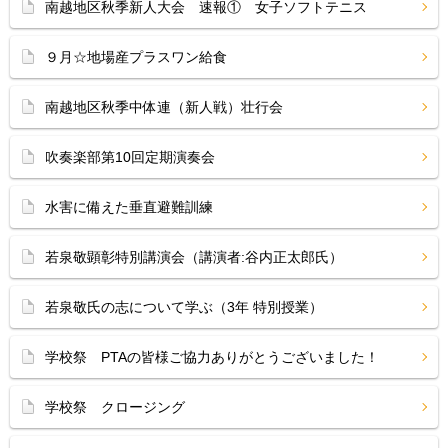
南越地区秋季新人大会 速報① 女子ソフトテニス
９月☆地場産プラスワン給食
南越地区秋季中体連（新人戦）壮行会
吹奏楽部第10回定期演奏会
水害に備えた垂直避難訓練
若泉敬顕彰特別講演会（講演者:谷内正太郎氏）
若泉敬氏の志について学ぶ（3年 特別授業）
学校祭 PTAの皆様ご協力ありがとうございました！
学校祭 クロージング