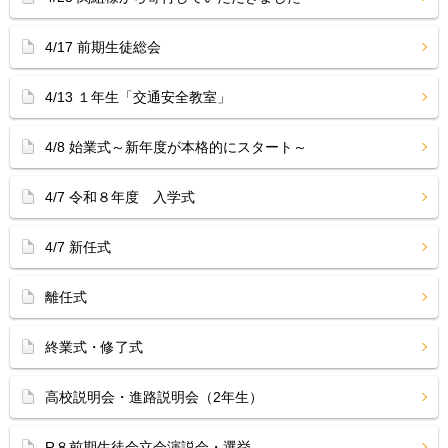
4/17 前期生徒総会
4/13 １年生「交通安全教室」
4/8 始業式～新年度が本格的にスタート～
4/7 令和８年度 入学式
4/7 新任式
離任式
終業式・修了式
高校説明会・進路説明会（2年生）
R８前期生徒会立会演説会・選挙