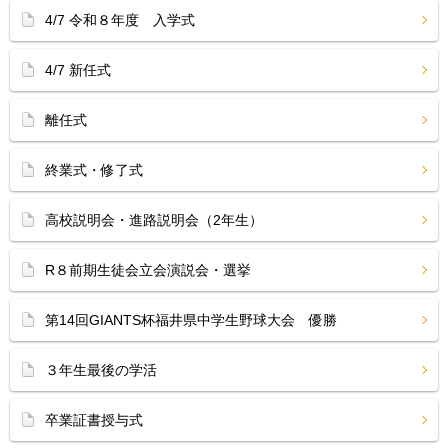
4/7 令和８年度 入学式
4/7 新任式
離任式
終業式・修了式
高校説明会・進路説明会（2年生）
R８前期生徒会立会演説会・選挙
第14回GIANTS杯福井県中学生野球大会 優勝
３年生最後の学活
卒業証書授与式