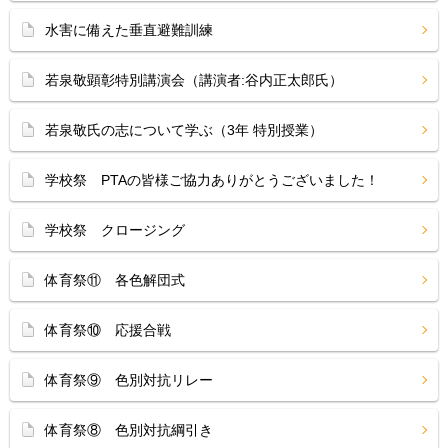
水害に備えた垂直避難訓練
若泉敬顕彰特別講演会（講演者:谷内正太郎氏）
若泉敬氏の志について学ぶ（3年 特別授業）
学校祭 PTAの皆様ご協力ありがとうございました！
学校祭 クロージング
体育祭⑪ 各色解団式
体育祭⑩ 応援合戦
体育祭⑨ 色別対抗リレー
体育祭⑧ 色別対抗綱引き