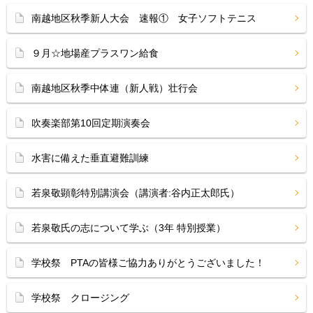
南越地区秋季新人大会 速報① 女子ソフトテニス
９月☆地場産プラスワン給食
南越地区秋季中体連（新人戦）壮行会
吹奏楽部第10回定期演奏会
水害に備えた垂直避難訓練
若泉敬顕彰特別講演会（講演者:谷内正太郎氏）
若泉敬氏の志について学ぶ（3年 特別授業）
学校祭 PTAの皆様ご協力ありがとうございました！
学校祭 クロージング