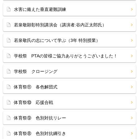
水害に備えた垂直避難訓練
若泉敬顕彰特別講演会（講演者:谷内正太郎氏）
若泉敬氏の志について学ぶ（3年 特別授業）
学校祭 PTAの皆様ご協力ありがとうございました！
学校祭 クロージング
体育祭⑪ 各色解団式
体育祭⑩ 応援合戦
体育祭⑨ 色別対抗リレー
体育祭⑧ 色別対抗綱引き