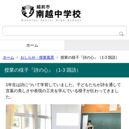
ホーム
ホーム
おしらせ・授業風景
授業の様子『詩の心』（1-3 国語）
授業の様子『詩の心』（1-3 国語）
1年生は詩について学習していました。
子ども
たち
が
詩
を通して
言葉
の
美
し
さや
表現
の
工夫
を
学
んで
いる
様子
が
伝
わ
って
き
ま
し
た。