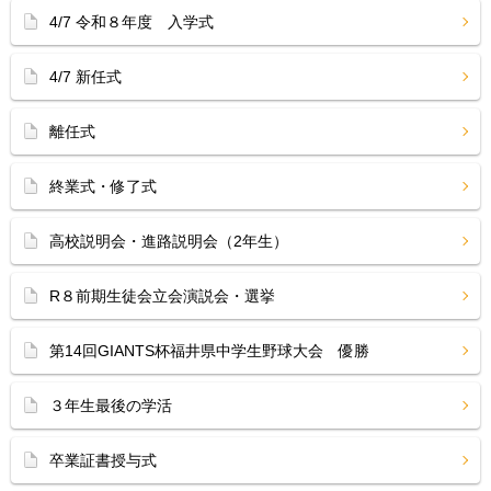
4/7 令和８年度 入学式
4/7 新任式
離任式
終業式・修了式
高校説明会・進路説明会（2年生）
R８前期生徒会立会演説会・選挙
第14回GIANTS杯福井県中学生野球大会 優勝
３年生最後の学活
卒業証書授与式