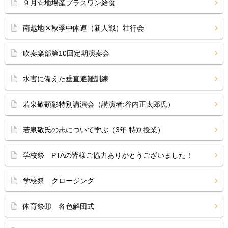
９月☆地場産プラスワン給食
南越地区秋季中体連（新人戦）壮行会
吹奏楽部第10回定期演奏会
水害に備えた垂直避難訓練
若泉敬顕彰特別講演会（講演者:谷内正太郎氏）
若泉敬氏の志について学ぶ（3年 特別授業）
学校祭 PTAの皆様ご協力ありがとうございました！
学校祭 クロージング
体育祭⑪ 各色解団式