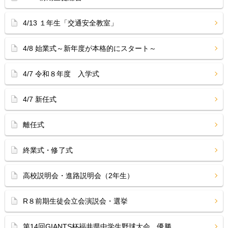
4/13 １年生「交通安全教室」
4/8 始業式～新年度が本格的にスタート～
4/7 令和８年度 入学式
4/7 新任式
離任式
終業式・修了式
高校説明会・進路説明会（2年生）
R８前期生徒会立会演説会・選挙
第14回GIANTS杯福井県中学生野球大会 優勝