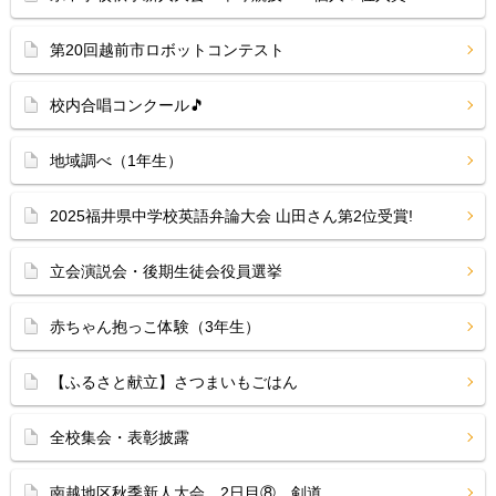
第20回越前市ロボットコンテスト
校内合唱コンクール🎵
地域調べ（1年生）
2025福井県中学校英語弁論大会 山田さん第2位受賞!
立会演説会・後期生徒会役員選挙
赤ちゃん抱っこ体験（3年生）
【ふるさと献立】さつまいもごはん
全校集会・表彰披露
南越地区秋季新人大会 2日目⑧ 剣道