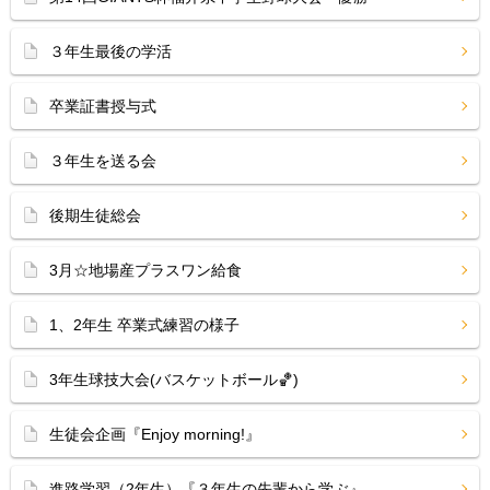
３年生最後の学活
卒業証書授与式
３年生を送る会
後期生徒総会
3月☆地場産プラスワン給食
1、2年生 卒業式練習の様子
3年生球技大会(バスケットボール🏀)
生徒会企画『Enjoy morning!』
進路学習（2年生）『３年生の先輩から学ぶ』