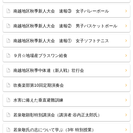
南越地区秋季新人大会 速報③ 女子バレーボール
南越地区秋季新人大会 速報② 男子バスケットボール
南越地区秋季新人大会 速報① 女子ソフトテニス
９月☆地場産プラスワン給食
南越地区秋季中体連（新人戦）壮行会
吹奏楽部第10回定期演奏会
水害に備えた垂直避難訓練
若泉敬顕彰特別講演会（講演者:谷内正太郎氏）
若泉敬氏の志について学ぶ（3年 特別授業）