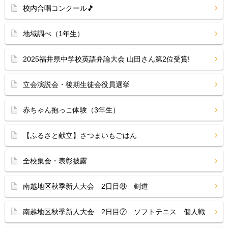
校内合唱コンクール🎵
地域調べ（1年生）
2025福井県中学校英語弁論大会 山田さん第2位受賞!
立会演説会・後期生徒会役員選挙
赤ちゃん抱っこ体験（3年生）
【ふるさと献立】さつまいもごはん
全校集会・表彰披露
南越地区秋季新人大会 2日目⑧ 剣道
南越地区秋季新人大会 2日目⑦ ソフトテニス 個人戦