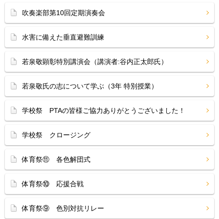
吹奏楽部第10回定期演奏会
水害に備えた垂直避難訓練
若泉敬顕彰特別講演会（講演者:谷内正太郎氏）
若泉敬氏の志について学ぶ（3年 特別授業）
学校祭 PTAの皆様ご協力ありがとうございました！
学校祭 クロージング
体育祭⑪ 各色解団式
体育祭⑩ 応援合戦
体育祭⑨ 色別対抗リレー