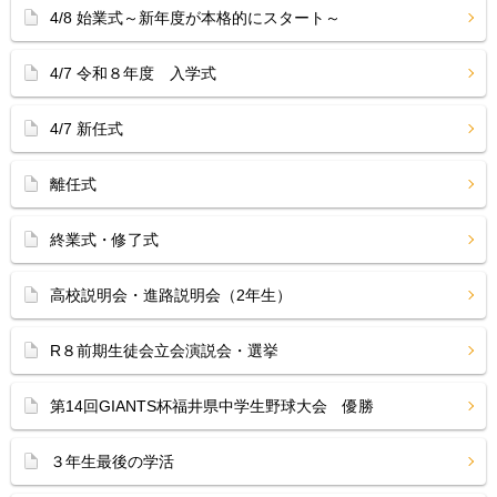
4/8 始業式～新年度が本格的にスタート～
4/7 令和８年度 入学式
4/7 新任式
離任式
終業式・修了式
高校説明会・進路説明会（2年生）
R８前期生徒会立会演説会・選挙
第14回GIANTS杯福井県中学生野球大会 優勝
３年生最後の学活