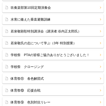
吹奏楽部第10回定期演奏会
水害に備えた垂直避難訓練
若泉敬顕彰特別講演会（講演者:谷内正太郎氏）
若泉敬氏の志について学ぶ（3年 特別授業）
学校祭 PTAの皆様ご協力ありがとうございました！
学校祭 クロージング
体育祭⑪ 各色解団式
体育祭⑩ 応援合戦
体育祭⑨ 色別対抗リレー