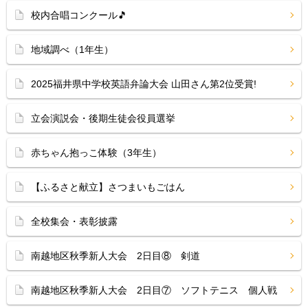
校内合唱コンクール🎵
地域調べ（1年生）
2025福井県中学校英語弁論大会 山田さん第2位受賞!
立会演説会・後期生徒会役員選挙
赤ちゃん抱っこ体験（3年生）
【ふるさと献立】さつまいもごはん
全校集会・表彰披露
南越地区秋季新人大会 2日目⑧ 剣道
南越地区秋季新人大会 2日目⑦ ソフトテニス 個人戦