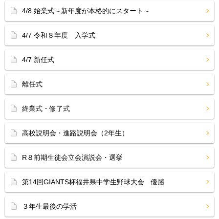
4/8 始業式～新年度が本格的にスタート～
4/7 令和８年度 入学式
4/7 新任式
離任式
終業式・修了式
高校説明会・進路説明会（2年生）
R８前期生徒会立会演説会・選挙
第14回GIANTS杯福井県中学生野球大会 優勝
３年生最後の学活