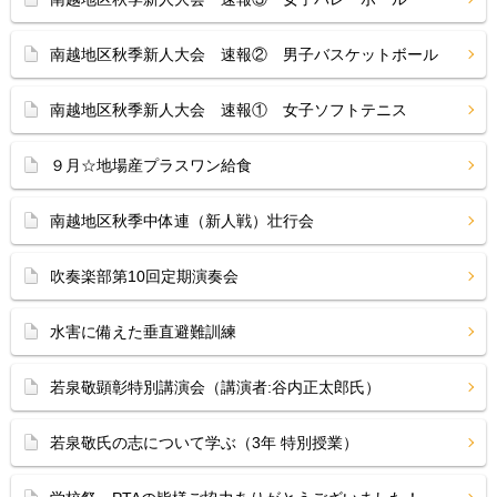
南越地区秋季新人大会 速報② 男子バスケットボール
南越地区秋季新人大会 速報① 女子ソフトテニス
９月☆地場産プラスワン給食
南越地区秋季中体連（新人戦）壮行会
吹奏楽部第10回定期演奏会
水害に備えた垂直避難訓練
若泉敬顕彰特別講演会（講演者:谷内正太郎氏）
若泉敬氏の志について学ぶ（3年 特別授業）