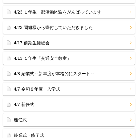
4/23 １年生 部活動体験をがんばっています
4/23 関組様から寄付していただきました
4/17 前期生徒総会
4/13 １年生「交通安全教室」
4/8 始業式～新年度が本格的にスタート～
4/7 令和８年度 入学式
4/7 新任式
離任式
終業式・修了式