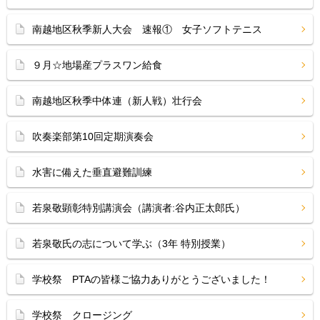
南越地区秋季新人大会 速報① 女子ソフトテニス
９月☆地場産プラスワン給食
南越地区秋季中体連（新人戦）壮行会
吹奏楽部第10回定期演奏会
水害に備えた垂直避難訓練
若泉敬顕彰特別講演会（講演者:谷内正太郎氏）
若泉敬氏の志について学ぶ（3年 特別授業）
学校祭 PTAの皆様ご協力ありがとうございました！
学校祭 クロージング