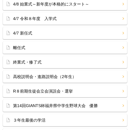
4/8 始業式～新年度が本格的にスタート～
4/7 令和８年度 入学式
4/7 新任式
離任式
終業式・修了式
高校説明会・進路説明会（2年生）
R８前期生徒会立会演説会・選挙
第14回GIANTS杯福井県中学生野球大会 優勝
３年生最後の学活