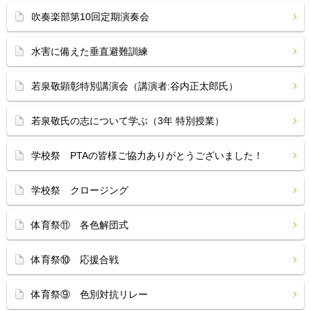
吹奏楽部第10回定期演奏会
水害に備えた垂直避難訓練
若泉敬顕彰特別講演会（講演者:谷内正太郎氏）
若泉敬氏の志について学ぶ（3年 特別授業）
学校祭 PTAの皆様ご協力ありがとうございました！
学校祭 クロージング
体育祭⑪ 各色解団式
体育祭⑩ 応援合戦
体育祭⑨ 色別対抗リレー