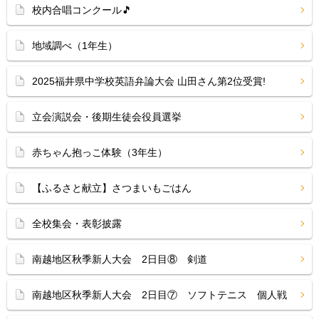
校内合唱コンクール🎵
地域調べ（1年生）
2025福井県中学校英語弁論大会 山田さん第2位受賞!
立会演説会・後期生徒会役員選挙
赤ちゃん抱っこ体験（3年生）
【ふるさと献立】さつまいもごはん
全校集会・表彰披露
南越地区秋季新人大会 2日目⑧ 剣道
南越地区秋季新人大会 2日目⑦ ソフトテニス 個人戦