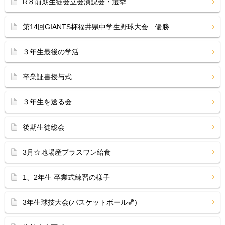
R８前期生徒会立会演説会・選挙
第14回GIANTS杯福井県中学生野球大会 優勝
３年生最後の学活
卒業証書授与式
３年生を送る会
後期生徒総会
3月☆地場産プラスワン給食
1、2年生 卒業式練習の様子
3年生球技大会(バスケットボール🏀)