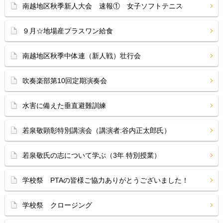
南越地区秋季新人大会 速報① 女子ソフトテニス
９月☆地場産プラスワン給食
南越地区秋季中体連（新人戦）壮行会
吹奏楽部第10回定期演奏会
水害に備えた垂直避難訓練
若泉敬顕彰特別講演会（講演者:谷内正太郎氏）
若泉敬氏の志について学ぶ（3年 特別授業）
学校祭 PTAの皆様ご協力ありがとうございました！
学校祭 クロージング