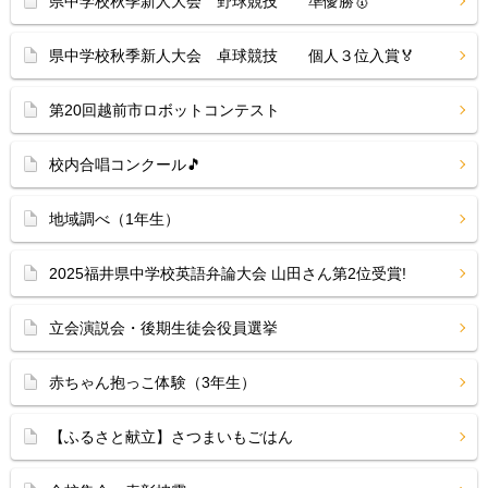
県中学校秋季新人大会 野球競技 準優勝🥇
県中学校秋季新人大会 卓球競技 個人３位入賞🏅
第20回越前市ロボットコンテスト
校内合唱コンクール🎵
地域調べ（1年生）
2025福井県中学校英語弁論大会 山田さん第2位受賞!
立会演説会・後期生徒会役員選挙
赤ちゃん抱っこ体験（3年生）
【ふるさと献立】さつまいもごはん