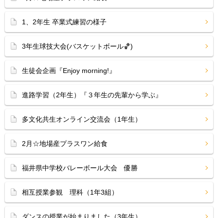
1、2年生 卒業式練習の様子
3年生球技大会(バスケットボール🏀)
生徒会企画『Enjoy morning!』
進路学習（2年生）『３年生の先輩から学ぶ』
多文化共生オンライン交流会（1年生）
2月☆地場産プラスワン給食
福井県中学校バレーボール大会 優勝
相互授業参観 理科（1年3組）
ダンスの授業が始まりました（3年生）