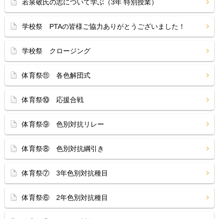
若泉敬氏の志について学ぶ（3年 特別授業）
学校祭 PTAの皆様ご協力ありがとうございました！
学校祭 クロージング
体育祭⑪ 各色解団式
体育祭⑩ 応援合戦
体育祭⑨ 色別対抗リレー
体育祭⑧ 色別対抗綱引き
体育祭⑦ 3年色別対抗種目
体育祭⑥ 2年色別対抗種目