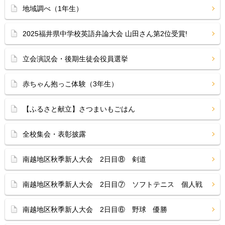
地域調べ（1年生）
2025福井県中学校英語弁論大会 山田さん第2位受賞!
立会演説会・後期生徒会役員選挙
赤ちゃん抱っこ体験（3年生）
【ふるさと献立】さつまいもごはん
全校集会・表彰披露
南越地区秋季新人大会 2日目⑧ 剣道
南越地区秋季新人大会 2日目⑦ ソフトテニス 個人戦
南越地区秋季新人大会 2日目⑥ 野球 優勝