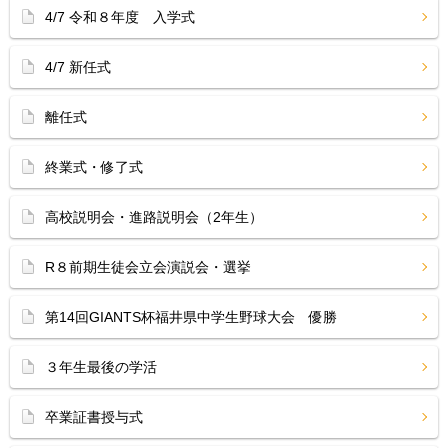
4/7 令和８年度 入学式
4/7 新任式
離任式
終業式・修了式
高校説明会・進路説明会（2年生）
R８前期生徒会立会演説会・選挙
第14回GIANTS杯福井県中学生野球大会 優勝
３年生最後の学活
卒業証書授与式