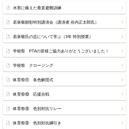
水害に備えた垂直避難訓練
若泉敬顕彰特別講演会（講演者:谷内正太郎氏）
若泉敬氏の志について学ぶ（3年 特別授業）
学校祭 PTAの皆様ご協力ありがとうございました！
学校祭 クロージング
体育祭⑪ 各色解団式
体育祭⑩ 応援合戦
体育祭⑨ 色別対抗リレー
体育祭⑧ 色別対抗綱引き