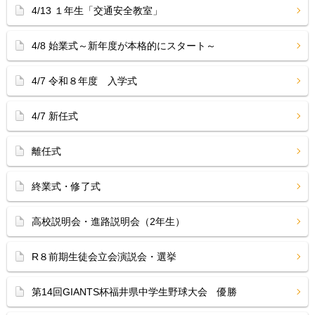
4/13 １年生「交通安全教室」
4/8 始業式～新年度が本格的にスタート～
4/7 令和８年度 入学式
4/7 新任式
離任式
終業式・修了式
高校説明会・進路説明会（2年生）
R８前期生徒会立会演説会・選挙
第14回GIANTS杯福井県中学生野球大会 優勝