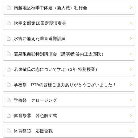
南越地区秋季中体連（新人戦）壮行会
吹奏楽部第10回定期演奏会
水害に備えた垂直避難訓練
若泉敬顕彰特別講演会（講演者:谷内正太郎氏）
若泉敬氏の志について学ぶ（3年 特別授業）
学校祭 PTAの皆様ご協力ありがとうございました！
学校祭 クロージング
体育祭⑪ 各色解団式
体育祭⑩ 応援合戦