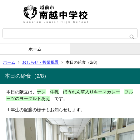
ホーム
ホーム
おしらせ・授業風景
本日の給食（2/8）
本日の給食（2/8）
本日の献立は、
ナン
牛乳
ほうれん草入りキーマカレー
フル
ーツのヨーグルトあえ
です。
１年生の配膳の様子もお知らせします。