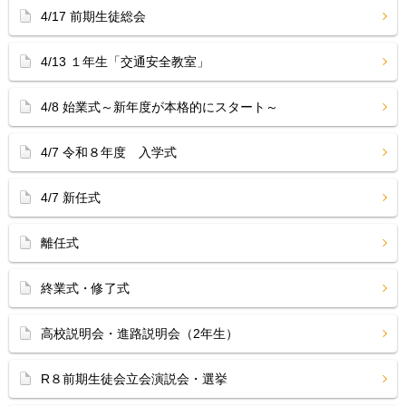
4/17 前期生徒総会
4/13 １年生「交通安全教室」
4/8 始業式～新年度が本格的にスタート～
4/7 令和８年度 入学式
4/7 新任式
離任式
終業式・修了式
高校説明会・進路説明会（2年生）
R８前期生徒会立会演説会・選挙