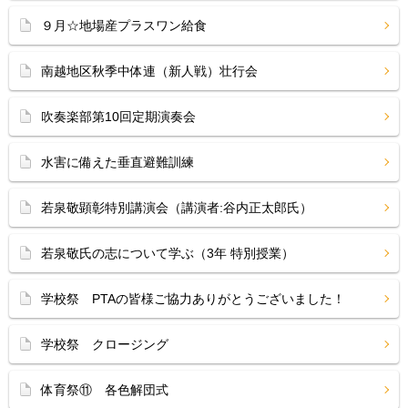
９月☆地場産プラスワン給食
南越地区秋季中体連（新人戦）壮行会
吹奏楽部第10回定期演奏会
水害に備えた垂直避難訓練
若泉敬顕彰特別講演会（講演者:谷内正太郎氏）
若泉敬氏の志について学ぶ（3年 特別授業）
学校祭 PTAの皆様ご協力ありがとうございました！
学校祭 クロージング
体育祭⑪ 各色解団式