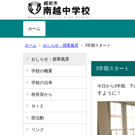
ホーム
ホーム
おしらせ・授業風景
3学期スタート
おしらせ・授業風景
3学期スタート
学校の概要
学校の沿革
今日から3学期。下
すように！
校長室から
ＮＩＥ
部活動
リンク