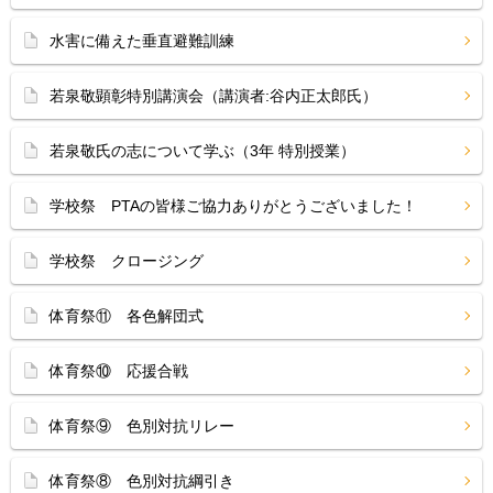
水害に備えた垂直避難訓練
若泉敬顕彰特別講演会（講演者:谷内正太郎氏）
若泉敬氏の志について学ぶ（3年 特別授業）
学校祭 PTAの皆様ご協力ありがとうございました！
学校祭 クロージング
体育祭⑪ 各色解団式
体育祭⑩ 応援合戦
体育祭⑨ 色別対抗リレー
体育祭⑧ 色別対抗綱引き