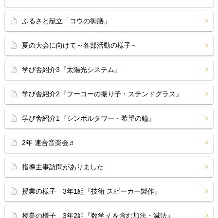
ふるさと献立「コウの御膳」
夏の大会に向けて～各部活動の様子～
学び舎紹介3『太陽光システム』
学び舎紹介2『フーコーの振り子・ステンドグラス』
学び舎紹介1『シンボルタワー・希望の鐘』
2年 連合音楽会♬
指導主事訪問がありました
授業の様子 3年1組『技術 スピーカー製作』
授業の様子 3年2組『数学 √ を含む加法・減法』