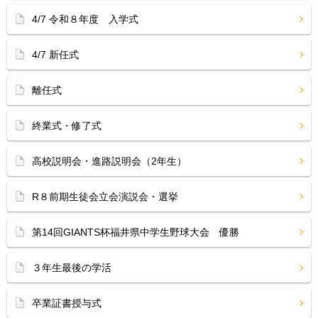
4/7 令和８年度 入学式
4/7 新任式
離任式
終業式・修了式
高校説明会・進路説明会（2年生）
R８前期生徒会立会演説会・選挙
第14回GIANTS杯福井県中学生野球大会 優勝
３年生最後の学活
卒業証書授与式