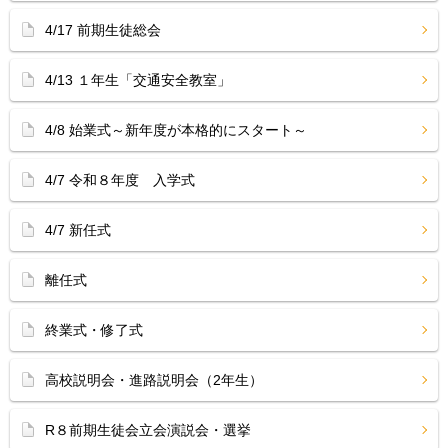
4/17 前期生徒総会
4/13 １年生「交通安全教室」
4/8 始業式～新年度が本格的にスタート～
4/7 令和８年度 入学式
4/7 新任式
離任式
終業式・修了式
高校説明会・進路説明会（2年生）
R８前期生徒会立会演説会・選挙