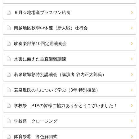
９月☆地場産プラスワン給食
南越地区秋季中体連（新人戦）壮行会
吹奏楽部第10回定期演奏会
水害に備えた垂直避難訓練
若泉敬顕彰特別講演会（講演者:谷内正太郎氏）
若泉敬氏の志について学ぶ（3年 特別授業）
学校祭 PTAの皆様ご協力ありがとうございました！
学校祭 クロージング
体育祭⑪ 各色解団式