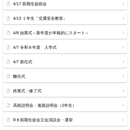
4/17 前期生徒総会
4/13 １年生「交通安全教室」
4/8 始業式～新年度が本格的にスタート～
4/7 令和８年度 入学式
4/7 新任式
離任式
終業式・修了式
高校説明会・進路説明会（2年生）
R８前期生徒会立会演説会・選挙