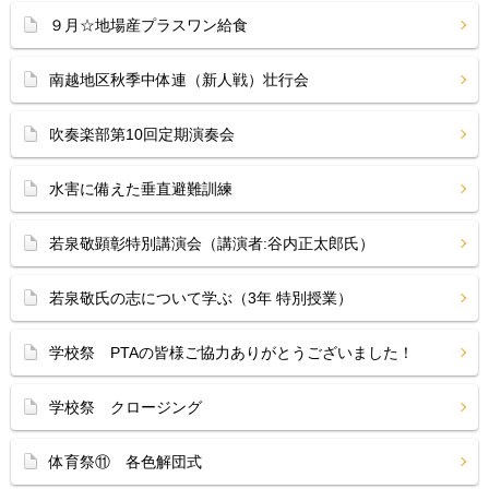
９月☆地場産プラスワン給食
南越地区秋季中体連（新人戦）壮行会
吹奏楽部第10回定期演奏会
水害に備えた垂直避難訓練
若泉敬顕彰特別講演会（講演者:谷内正太郎氏）
若泉敬氏の志について学ぶ（3年 特別授業）
学校祭 PTAの皆様ご協力ありがとうございました！
学校祭 クロージング
体育祭⑪ 各色解団式