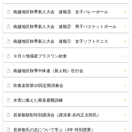
南越地区秋季新人大会 速報③ 女子バレーボール
南越地区秋季新人大会 速報② 男子バスケットボール
南越地区秋季新人大会 速報① 女子ソフトテニス
９月☆地場産プラスワン給食
南越地区秋季中体連（新人戦）壮行会
吹奏楽部第10回定期演奏会
水害に備えた垂直避難訓練
若泉敬顕彰特別講演会（講演者:谷内正太郎氏）
若泉敬氏の志について学ぶ（3年 特別授業）