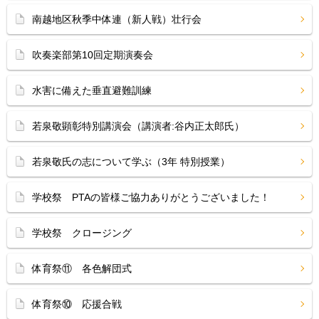
南越地区秋季中体連（新人戦）壮行会
吹奏楽部第10回定期演奏会
水害に備えた垂直避難訓練
若泉敬顕彰特別講演会（講演者:谷内正太郎氏）
若泉敬氏の志について学ぶ（3年 特別授業）
学校祭 PTAの皆様ご協力ありがとうございました！
学校祭 クロージング
体育祭⑪ 各色解団式
体育祭⑩ 応援合戦