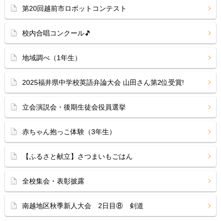
第20回越前市ロボットコンテスト
校内合唱コンクール🎵
地域調べ（1年生）
2025福井県中学校英語弁論大会 山田さん第2位受賞!
立会演説会・後期生徒会役員選挙
赤ちゃん抱っこ体験（3年生）
【ふるさと献立】さつまいもごはん
全校集会・表彰披露
南越地区秋季新人大会 2日目⑧ 剣道