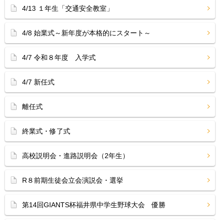
4/13 １年生「交通安全教室」
4/8 始業式～新年度が本格的にスタート～
4/7 令和８年度 入学式
4/7 新任式
離任式
終業式・修了式
高校説明会・進路説明会（2年生）
R８前期生徒会立会演説会・選挙
第14回GIANTS杯福井県中学生野球大会 優勝