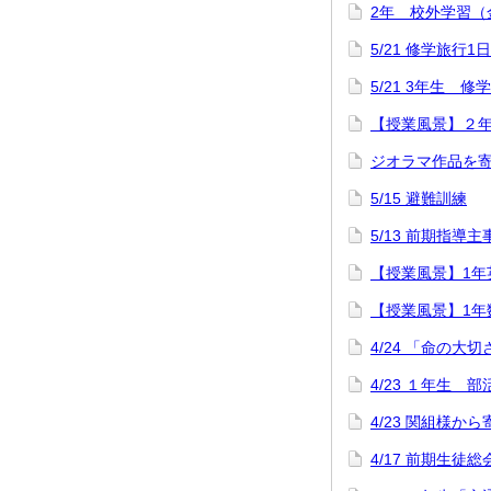
2年 校外学習（
5/21 修学旅行1
5/21 3年生 
【授業風景】２
ジオラマ作品を
5/15 避難訓練
5/13 前期指導
【授業風景】1年英語「
【授業風景】1年
4/24 「命の大
4/23 １年生
4/23 関組様か
4/17 前期生徒総