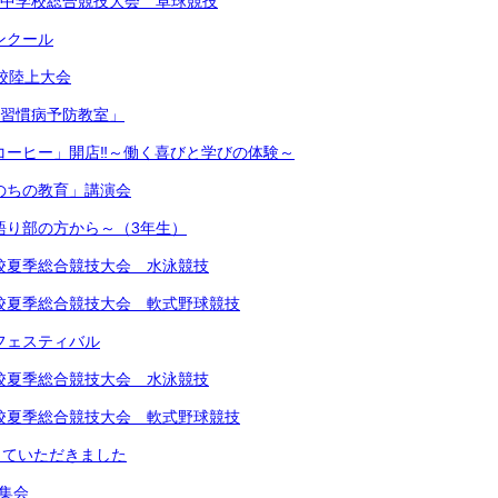
北信越中学校総合競技大会 卓球競技
コンクール
学校陸上大会
生活習慣病予防教室」
きコーヒー」開店‼︎～働く喜びと学びの体験～
いのちの教育」講演会
～語り部の方から～（3年生）
中学校夏季総合競技大会 水泳競技
中学校夏季総合競技大会 軟式野球競技
楽フェスティバル
中学校夏季総合競技大会 水泳競技
中学校夏季総合競技大会 軟式野球競技
していただきました
め集会