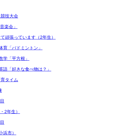
泳競技大会
連合音楽会」
て頑張っています（2年生）
体育「バドミントン」
数学「平方根」
英語「好きな食べ物は？」
食育タイム
練
日目
1・2年生）
日目
小浜市）