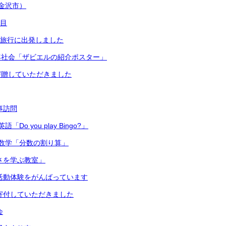
金沢市）
日目
修学旅行に出発しました
年社会「ザビエルの紹介ポスター」
寄贈していただきました
主事訪問
Do you play Bingo?」
数学「分数の割り算」
切さを学ぶ教室」
 部活動体験をがんばっています
ら寄付していただきました
会