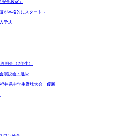
交通安全教室」
新年度が本格的にスタート～
 入学式
説明会（2年生）
会演説会・選挙
S杯福井県中学生野球大会 優勝
活
スワン給食