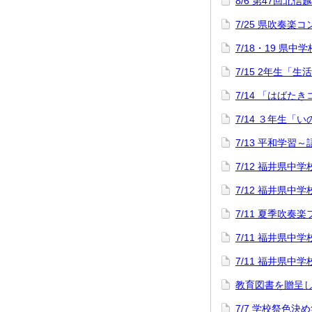
8/6 第47回
7/25 県吹奏楽
7/18・19 県中
7/15 2年生「
7/14 「はばた
7/14 ３年生「
7/13 平和学習
7/12 福井県
7/12 福井県
7/11 夏季吹奏
7/11 福井県
7/11 福井県
教育図書を贈呈
7/7 学校祭色決