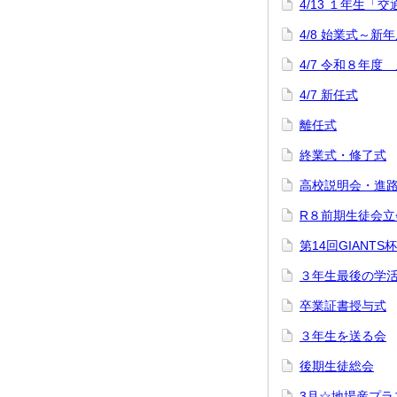
4/13 １年生「
4/8 始業式～
4/7 令和８年度
4/7 新任式
離任式
終業式・修了式
高校説明会・進路
R８前期生徒会立
第14回GIANT
３年生最後の学
卒業証書授与式
３年生を送る会
後期生徒総会
3月☆地場産プラ