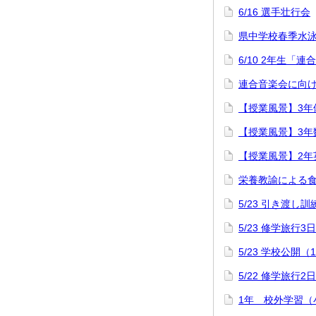
6/16 選手壮行会
県中学校春季水
6/10 2年生「
連合音楽会に向け
【授業風景】3年
【授業風景】3年
【授業風景】2年
栄養教諭による
5/23 引き渡し訓
5/23 修学旅行3
5/23 学校公開（
5/22 修学旅行2
1年 校外学習（