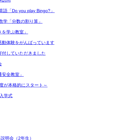
主事訪問
Do you play Bingo?」
数学「分数の割り算」
切さを学ぶ教室」
 部活動体験をがんばっています
ら寄付していただきました
会
交通安全教室」
新年度が本格的にスタート～
 入学式
説明会（2年生）