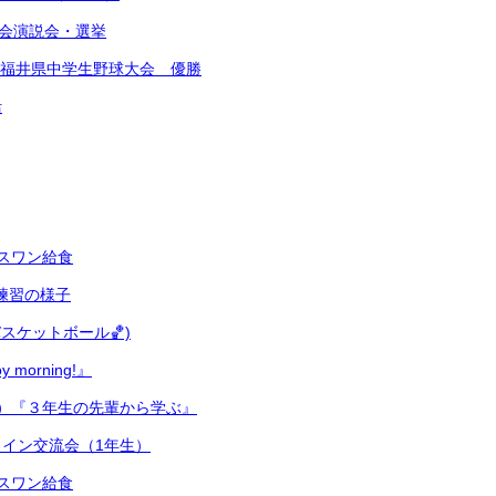
会演説会・選挙
S杯福井県中学生野球大会 優勝
活
スワン給食
式練習の様子
スケットボール🏀)
 morning!』
）『３年生の先輩から学ぶ』
イン交流会（1年生）
スワン給食