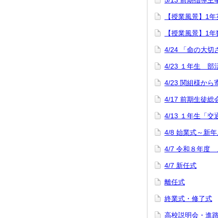
5/13 前期指導
【授業風景】1年英語「
【授業風景】1年
4/24 「命の大
4/23 １年生
4/23 関組様か
4/17 前期生徒総
4/13 １年生「
4/8 始業式～
4/7 令和８年度
4/7 新任式
離任式
終業式・修了式
高校説明会・進路