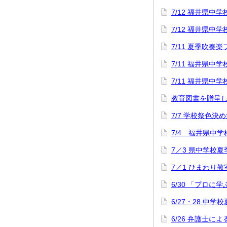
7/12 福井県
7/12 福井県
7/11 夏季吹奏
7/11 福井県
7/11 福井県
教育図書を贈呈
7/7 学校祭色決
7/4 福井県中
7／3 県中学校
7／1 ひまわり教
6/30 「プロに
6/27・28 中
6/26 弁護士