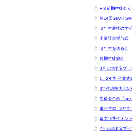
R８前期生徒会立
第14回GIANT
３年生最後の学
卒業証書授与式
３年生を送る会
後期生徒総会
3月☆地場産プラ
1、2年生 卒業
3年生球技大会(バ
生徒会企画『Enjoy
進路学習（2年生
多文化共生オンラ
2月☆地場産プラ