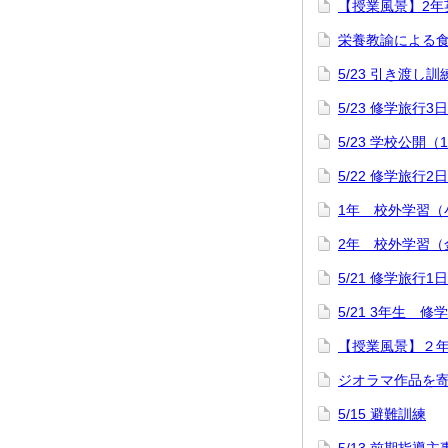
【授業風景】2年
栄養教諭による
5/23 引き渡し訓
5/23 修学旅行3
5/23 学校公開（
5/22 修学旅行2
1年 校外学習（
2年 校外学習（
5/21 修学旅行1
5/21 3年生 
【授業風景】２
ジオラマ作品を
5/15 避難訓練