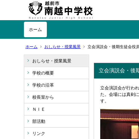
ホーム
ホーム
おしらせ・授業風景
立会演説会・後期生徒会役
おしらせ・授業風景
立会演説会・後
学校の概要
学校の沿革
立会演説会が行わ
た。会場には真剣
校長室から
す。
ＮＩＥ
部活動
リンク