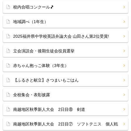
校内合唱コンクール🎵
地域調べ（1年生）
2025福井県中学校英語弁論大会 山田さん第2位受賞!
立会演説会・後期生徒会役員選挙
赤ちゃん抱っこ体験（3年生）
【ふるさと献立】さつまいもごはん
全校集会・表彰披露
南越地区秋季新人大会 2日目⑧ 剣道
南越地区秋季新人大会 2日目⑦ ソフトテニス 個人戦