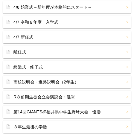
4/8 始業式～新年度が本格的にスタート～
4/7 令和８年度 入学式
4/7 新任式
離任式
終業式・修了式
高校説明会・進路説明会（2年生）
R８前期生徒会立会演説会・選挙
第14回GIANTS杯福井県中学生野球大会 優勝
３年生最後の学活