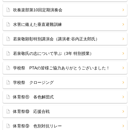
吹奏楽部第10回定期演奏会
水害に備えた垂直避難訓練
若泉敬顕彰特別講演会（講演者:谷内正太郎氏）
若泉敬氏の志について学ぶ（3年 特別授業）
学校祭 PTAの皆様ご協力ありがとうございました！
学校祭 クロージング
体育祭⑪ 各色解団式
体育祭⑩ 応援合戦
体育祭⑨ 色別対抗リレー