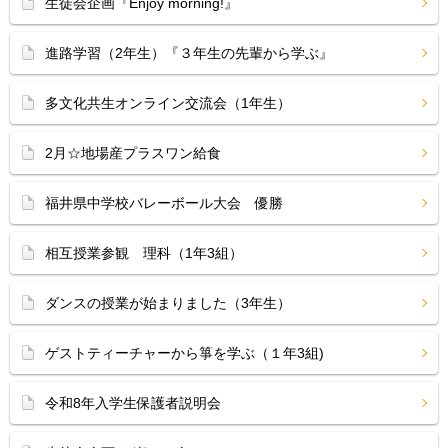
生徒会企画『Enjoy morning!』
進路学習（2年生）『３年生の先輩から学ぶ』
多文化共生オンライン交流会（1年生）
2月☆地場産プラスワン給食
福井県中学校バレーボール大会 優勝
相互授業参観 理科（1年3組）
ダンスの授業が始まりました（3年生）
ゲストティーチャーから箏を学ぶ（１年3組)
令和8年入学生保護者説明会