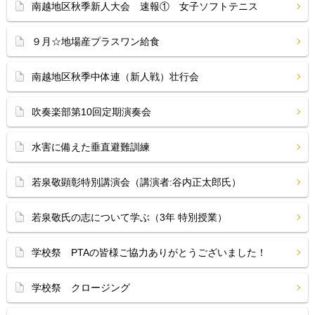
南越地区秋季新人大会 速報① 女子ソフトテニス
９月☆地場産プラスワン給食
南越地区秋季中体連（新人戦）壮行会
吹奏楽部第10回定期演奏会
水害に備えた垂直避難訓練
若泉敬顕彰特別講演会（講演者:谷内正太郎氏）
若泉敬氏の志について学ぶ（3年 特別授業）
学校祭 PTAの皆様ご協力ありがとうございました！
学校祭 クロージング