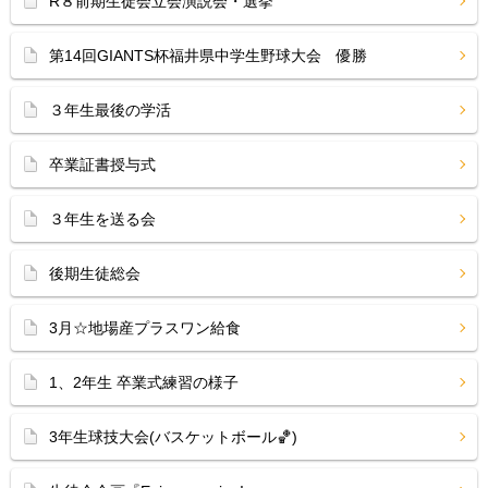
R８前期生徒会立会演説会・選挙
第14回GIANTS杯福井県中学生野球大会 優勝
３年生最後の学活
卒業証書授与式
３年生を送る会
後期生徒総会
3月☆地場産プラスワン給食
1、2年生 卒業式練習の様子
3年生球技大会(バスケットボール🏀)