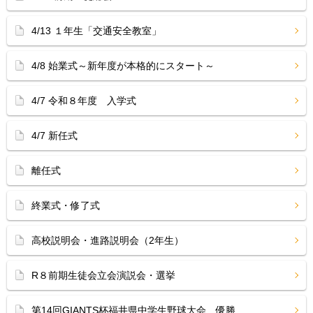
4/13 １年生「交通安全教室」
4/8 始業式～新年度が本格的にスタート～
4/7 令和８年度 入学式
4/7 新任式
離任式
終業式・修了式
高校説明会・進路説明会（2年生）
R８前期生徒会立会演説会・選挙
第14回GIANTS杯福井県中学生野球大会 優勝