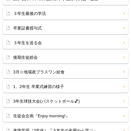
３年生最後の学活
卒業証書授与式
３年生を送る会
後期生徒総会
3月☆地場産プラスワン給食
1、2年生 卒業式練習の様子
3年生球技大会(バスケットボール🏀)
生徒会企画『Enjoy morning!』
進路学習（2年生）『３年生の先輩から学ぶ』