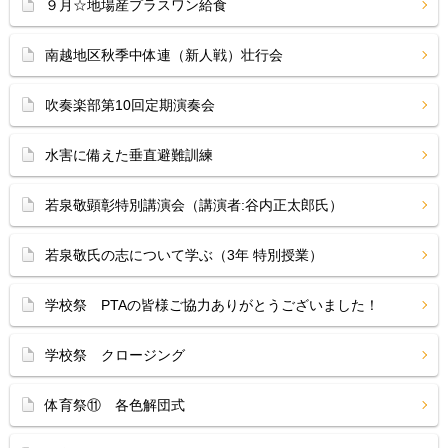
９月☆地場産プラスワン給食
南越地区秋季中体連（新人戦）壮行会
吹奏楽部第10回定期演奏会
水害に備えた垂直避難訓練
若泉敬顕彰特別講演会（講演者:谷内正太郎氏）
若泉敬氏の志について学ぶ（3年 特別授業）
学校祭 PTAの皆様ご協力ありがとうございました！
学校祭 クロージング
体育祭⑪ 各色解団式