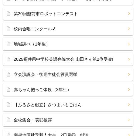
第20回越前市ロボットコンテスト
校内合唱コンクール🎵
地域調べ（1年生）
2025福井県中学校英語弁論大会 山田さん第2位受賞!
立会演説会・後期生徒会役員選挙
赤ちゃん抱っこ体験（3年生）
【ふるさと献立】さつまいもごはん
全校集会・表彰披露
南越地区秋季新人大会 2日目⑧ 剣道