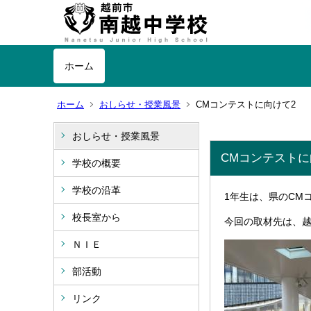
ホーム
ホーム
おしらせ・授業風景
CMコンテストに向けて2
おしらせ・授業風景
CMコンテストに
学校の概要
学校の沿革
1年生は、県のCM
校長室から
今回の取材先は、
ＮＩＥ
部活動
リンク