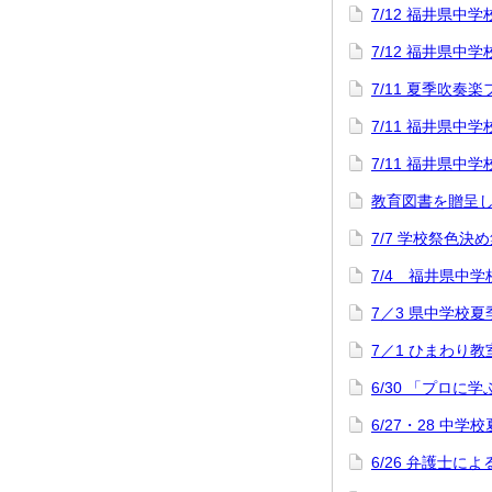
7/12 福井県
7/12 福井県
7/11 夏季吹奏
7/11 福井県
7/11 福井県
教育図書を贈呈
7/7 学校祭色決
7/4 福井県中
7／3 県中学校
7／1 ひまわり教
6/30 「プロに
6/27・28 中
6/26 弁護士