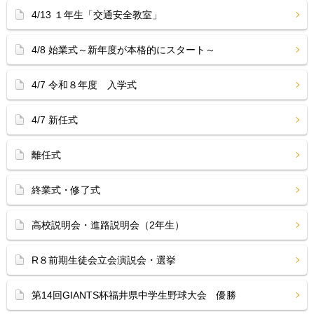
4/13 １年生「交通安全教室」
4/8 始業式～新年度が本格的にスタート～
4/7 令和８年度 入学式
4/7 新任式
離任式
終業式・修了式
高校説明会・進路説明会（2年生）
R８前期生徒会立会演説会・選挙
第14回GIANTS杯福井県中学生野球大会 優勝