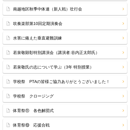
南越地区秋季中体連（新人戦）壮行会
吹奏楽部第10回定期演奏会
水害に備えた垂直避難訓練
若泉敬顕彰特別講演会（講演者:谷内正太郎氏）
若泉敬氏の志について学ぶ（3年 特別授業）
学校祭 PTAの皆様ご協力ありがとうございました！
学校祭 クロージング
体育祭⑪ 各色解団式
体育祭⑩ 応援合戦