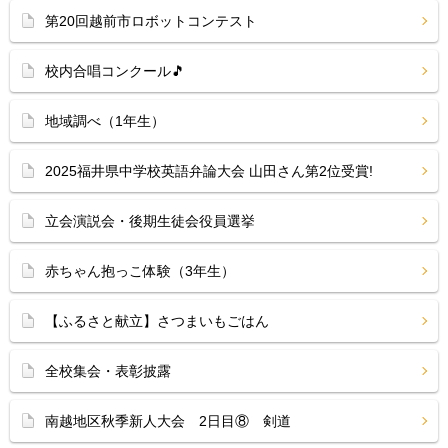
第20回越前市ロボットコンテスト
校内合唱コンクール🎵
地域調べ（1年生）
2025福井県中学校英語弁論大会 山田さん第2位受賞!
立会演説会・後期生徒会役員選挙
赤ちゃん抱っこ体験（3年生）
【ふるさと献立】さつまいもごはん
全校集会・表彰披露
南越地区秋季新人大会 2日目⑧ 剣道