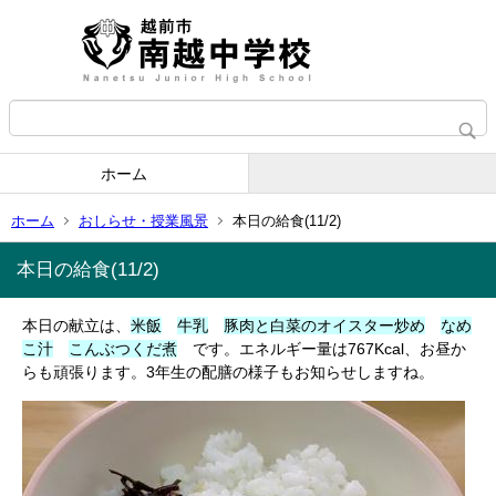
ホーム
ホーム
おしらせ・授業風景
本日の給食(11/2)
本日の給食(11/2)
本日の献立は、
米飯
牛乳
豚肉と白菜のオイスター炒め
なめ
こ汁
こんぶつくだ煮
です。エネルギー量は767Kcal、お昼か
らも頑張ります。3年生の配膳の様子もお知らせしますね。