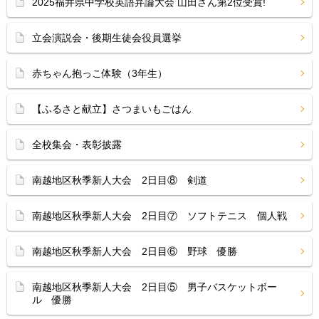
2025福井県中学校英語弁論大会 山田さん第2位受賞!
立会演説会・後期生徒会役員選挙
赤ちゃん抱っこ体験（3年生）
【ふるさと献立】さつまいもごはん
全校集会・表彰披露
南越地区秋季新人大会 2日目⑧ 剣道
南越地区秋季新人大会 2日目⑦ ソフトテニス 個人戦
南越地区秋季新人大会 2日目⑥ 野球 優勝
南越地区秋季新人大会 2日目⑤ 男子バスケットボー
ル 優勝