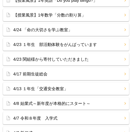
【授業風景】1年英語「Do you play Bingo?」
【授業風景】1年数学「分数の割り算」
4/24 「命の大切さを学ぶ教室」
4/23 １年生 部活動体験をがんばっています
4/23 関組様から寄付していただきました
4/17 前期生徒総会
4/13 １年生「交通安全教室」
4/8 始業式～新年度が本格的にスタート～
4/7 令和８年度 入学式