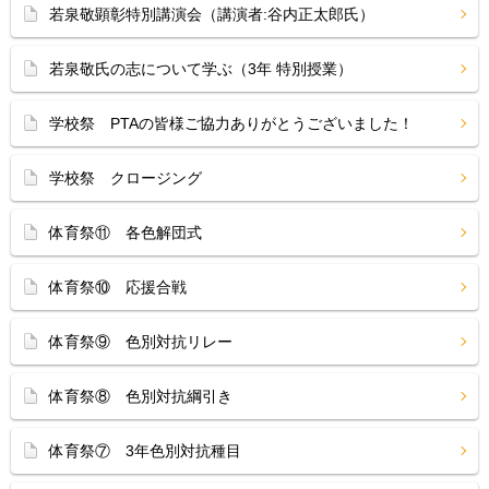
若泉敬顕彰特別講演会（講演者:谷内正太郎氏）
若泉敬氏の志について学ぶ（3年 特別授業）
学校祭 PTAの皆様ご協力ありがとうございました！
学校祭 クロージング
体育祭⑪ 各色解団式
体育祭⑩ 応援合戦
体育祭⑨ 色別対抗リレー
体育祭⑧ 色別対抗綱引き
体育祭⑦ 3年色別対抗種目