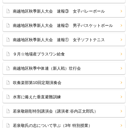
南越地区秋季新人大会 速報③ 女子バレーボール
南越地区秋季新人大会 速報② 男子バスケットボール
南越地区秋季新人大会 速報① 女子ソフトテニス
９月☆地場産プラスワン給食
南越地区秋季中体連（新人戦）壮行会
吹奏楽部第10回定期演奏会
水害に備えた垂直避難訓練
若泉敬顕彰特別講演会（講演者:谷内正太郎氏）
若泉敬氏の志について学ぶ（3年 特別授業）