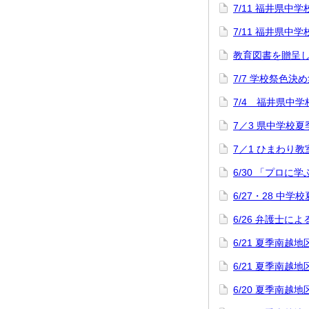
7/11 福井県
7/11 福井県
教育図書を贈呈
7/7 学校祭色決
7/4 福井県中
7／3 県中学校
7／1 ひまわり教
6/30 「プロに
6/27・28 中
6/26 弁護士
6/21 夏季南
6/21 夏季南
6/20 夏季南