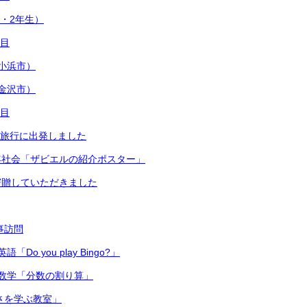
1・2年生）
日目
小浜市）
金沢市）
日目
修学旅行に出発しました
年社会「ザビエルの紹介ポスター」
寄贈していただきました
主事訪問
Do you play Bingo?」
数学「分数の割り算」
切さを学ぶ教室」