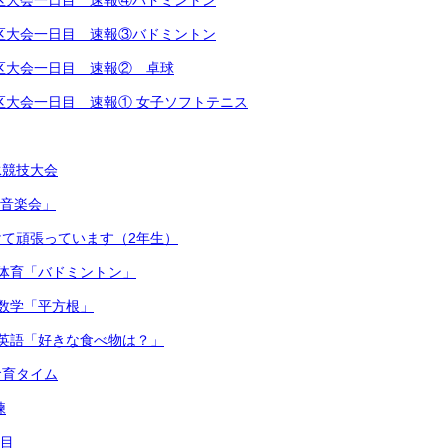
越地区大会一日目 速報④バドミントン
越地区大会一日目 速報③バドミントン
越地区大会一日目 速報② 卓球
越地区大会一日目 速報① 女子ソフトテニス
泳競技大会
連合音楽会」
て頑張っています（2年生）
体育「バドミントン」
数学「平方根」
英語「好きな食べ物は？」
食育タイム
練
日目