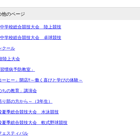
の他のページ
北信越中学校総合競技大会 陸上競技
北信越中学校総合競技大会 卓球競技
コンクール
学校陸上大会
生活習慣病予防教室」
きコーヒー」開店‼︎～働く喜びと学びの体験～
いのちの教育」講演会
～語り部の方から～（3年生）
中学校夏季総合競技大会 水泳競技
中学校夏季総合競技大会 軟式野球競技
楽フェスティバル