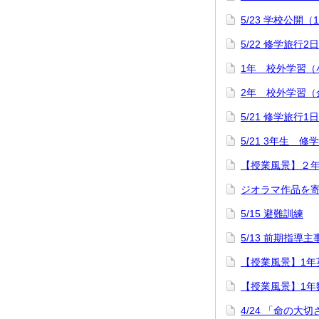
5/23 学校公開（
5/22 修学旅行2
1年 校外学習（
2年 校外学習（
5/21 修学旅行1
5/21 3年生 
【授業風景】２
ジオラマ作品を
5/15 避難訓練
5/13 前期指導
【授業風景】1年英語「
【授業風景】1年
4/24 「命の大