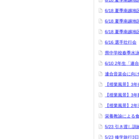
6/18 夏季南
6/18 夏季南
6/18 夏季南
6/18 夏季南
6/16 選手壮行会
県中学校春季水
6/10 2年生「
連合音楽会に向け
【授業風景】3年
【授業風景】3年
【授業風景】2年
栄養教諭による
5/23 引き渡し訓
5/23 修学旅行3