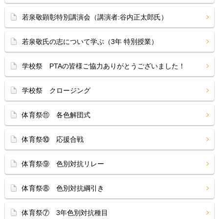
若泉敬顕彰特別講演会（講演者:谷内正太郎氏）
若泉敬氏の志について学ぶ（3年 特別授業）
学校祭 PTAの皆様ご協力ありがとうございました！
学校祭 クロージング
体育祭⑪ 各色解団式
体育祭⑩ 応援合戦
体育祭⑨ 色別対抗リレー
体育祭⑧ 色別対抗綱引き
体育祭⑦ 3年色別対抗種目