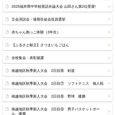
2025福井県中学校英語弁論大会 山田さん第2位受賞!
立会演説会・後期生徒会役員選挙
赤ちゃん抱っこ体験（3年生）
【ふるさと献立】さつまいもごはん
全校集会・表彰披露
南越地区秋季新人大会 2日目⑧ 剣道
南越地区秋季新人大会 2日目⑦ ソフトテニス 個人戦
南越地区秋季新人大会 2日目⑥ 野球 優勝
南越地区秋季新人大会 2日目⑤ 男子バスケットボー
ル 優勝