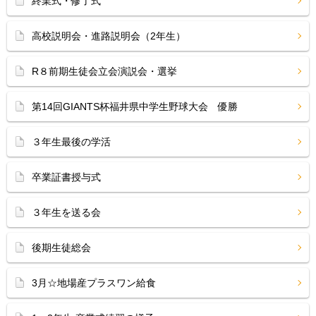
終業式・修了式
高校説明会・進路説明会（2年生）
R８前期生徒会立会演説会・選挙
第14回GIANTS杯福井県中学生野球大会 優勝
３年生最後の学活
卒業証書授与式
３年生を送る会
後期生徒総会
3月☆地場産プラスワン給食