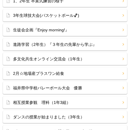
1、2年生 卒業式練習の様子
3年生球技大会(バスケットボール🏀)
生徒会企画『Enjoy morning!』
進路学習（2年生）『３年生の先輩から学ぶ』
多文化共生オンライン交流会（1年生）
2月☆地場産プラスワン給食
福井県中学校バレーボール大会 優勝
相互授業参観 理科（1年3組）
ダンスの授業が始まりました（3年生）